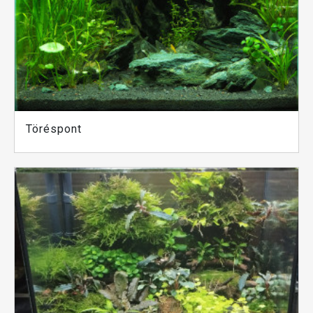
Töréspont