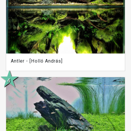
Antler - [Holló András]