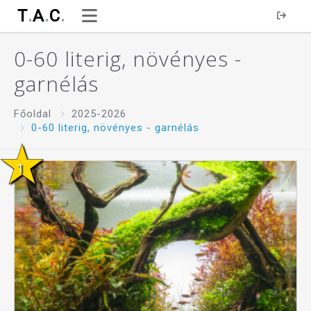
T
.
A
.
C
.
0-60 literig, növényes -
garnélás
Főoldal
2025-2026
0-60 literig, növényes - garnélás