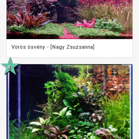
Vörös ösvény - [Nagy Zsuzsanna]