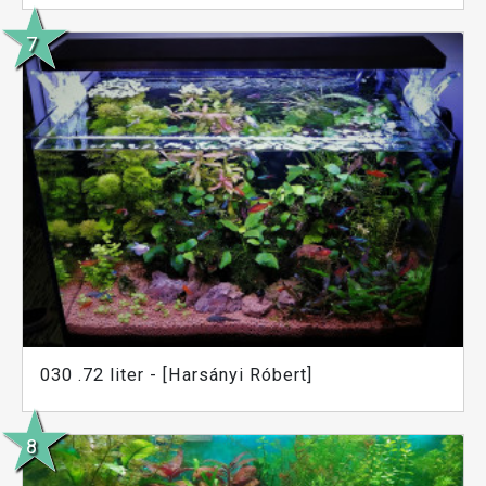
030 .72 liter - [Harsányi Róbert]