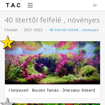
T
.
A
.
C
.
40 litertől felfelé , növényes
Főoldal
2021-2022
40 litertől felfelé , növényes
I.helyezett : Bucskó Tamás - [Harsányi Róbert]