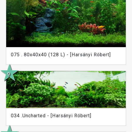
075 . 80x40x40 (128 L) - [Harsányi Róbert]
034 .Uncharted - [Harsányi Róbert]