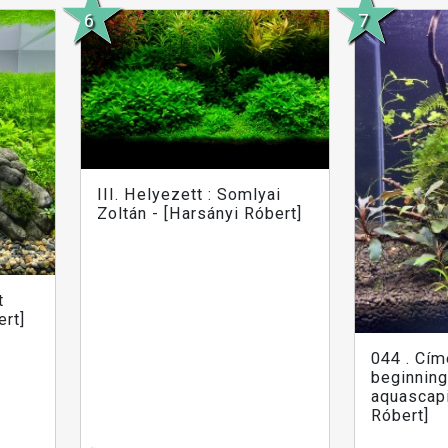
III. Helyezett : Somlyai
Zoltán - [Harsányi Róbert]
t
ert]
044 . Címe
beginning 
aquascapi
Róbert]