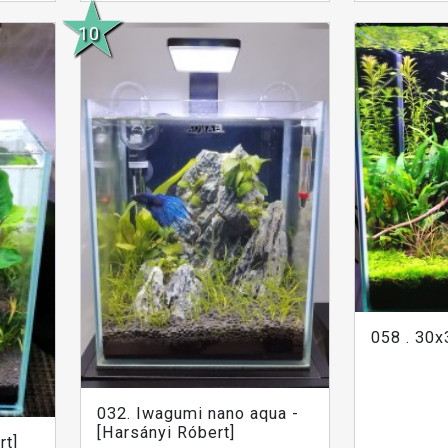
058 . 30
032. Iwagumi nano aqua -
[Harsányi Róbert]
rt]