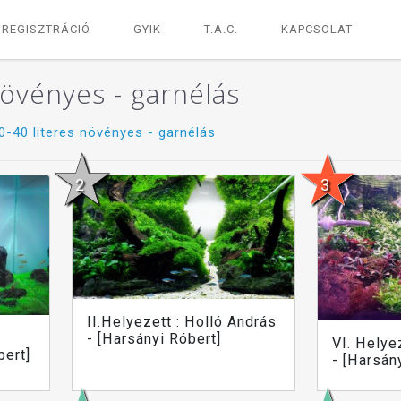
REGISZTRÁCIÓ
GYIK
T.A.C.
KAPCSOLAT
növényes - garnélás
0-40 literes növényes - garnélás
II.Helyezett : Holló András
- [Harsányi Róbert]
VI. Helye
bert]
- [Harsán