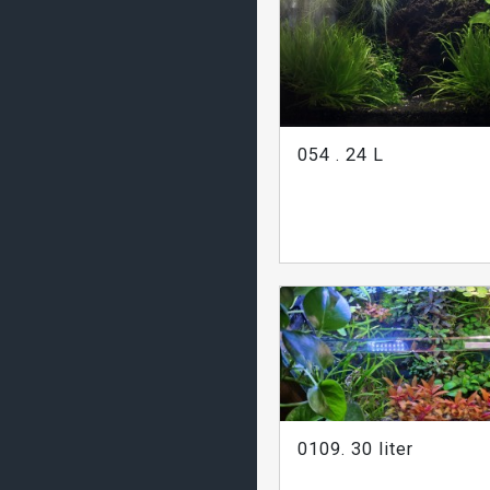
054 . 24 L
0109. 30 liter