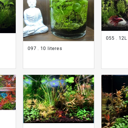
055 . 12L
097 . 10 literes