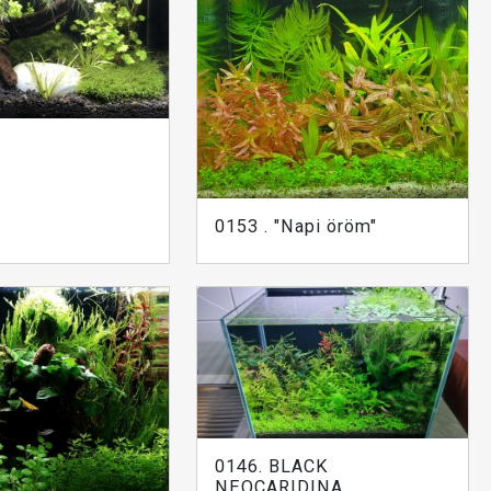
0153 . "Napi öröm"
0146. BLACK
NEOCARIDINA