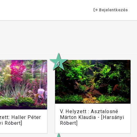
Bejelentkezés
V. Helyzett : Asztalosné
zett: Haller Péter
Márton Klaudia - [Harsányi
yi Róbert]
Róbert]