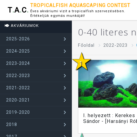
TROPICALFISH AQUASCAPING CONTEST
T
.
A
.
C
.
Éves akváriumi vizit a tropicalfish szervezésében.
Értékeljük egymás munkáját!
AKVÁRIUMOK
0-40 literes 
2025-2026
Főoldal
2022-2023
2024-2025
2023-2024
2022-2023
2021-2022
2020-2021
2019-2020
I. helyezett : Kerekes
Sándor - [Harsányi Ró
2018
2017