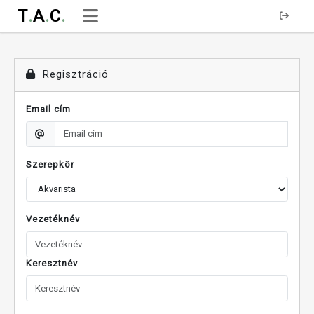
T
.
A
.
C
.
Regisztráció
Email cím
Szerepkör
Vezetéknév
Keresztnév