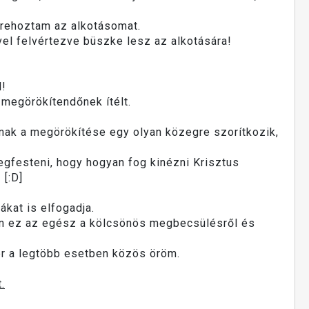
étrehoztam az alkotásomat.
vel felvértezve büszke lesz az alkotására!
l!
 megörökítendőnek ítélt.
ának a megörökítése egy olyan közegre szorítkozik,
megfesteni, hogy hogyan fog kinézni Krisztus
 [:D]
ákat is elfogadja.
zen ez az egész a kölcsönös megbecsülésről és
r a legtöbb esetben közös öröm.
.