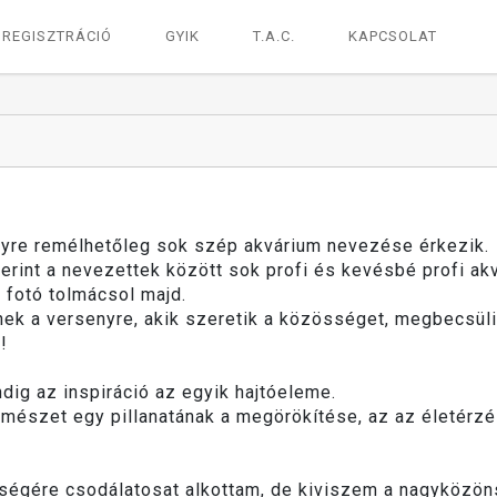
REGISZTRÁCIÓ
GYIK
T.A.C.
KAPCSOLAT
nyre remélhetőleg sok szép akvárium nevezése érkezik.
rint a nevezettek között sok profi és kevésbé profi akv
 fotó tolmácsol majd.
ek a versenyre, akik szeretik a közösséget, megbecsül
!
ig az inspiráció az egyik hajtóeleme.
ermészet egy pillanatának a megörökítése, az az életérz
gére csodálatosat alkottam, de kiviszem a nagyközönség