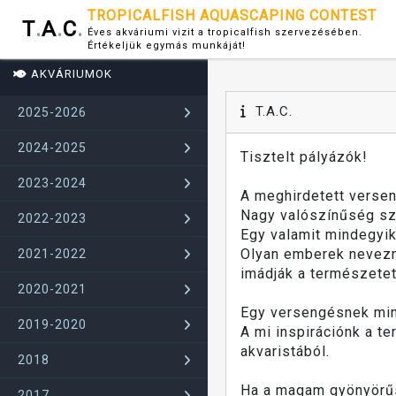
TROPICALFISH AQUASCAPING CONTEST
T
.
A
.
C
.
Éves akváriumi vizit a tropicalfish szervezésében.
Értékeljük egymás munkáját!
AKVÁRIUMOK
T.A.C.
2025-2026
2024-2025
Tisztelt pályázók!
2023-2024
A meghirdetett verse
Nagy valószínűség sze
2022-2023
Egy valamit mindegyik
Olyan emberek nevezn
2021-2022
imádják a természetet
2020-2021
Egy versengésnek mind
2019-2020
A mi inspirációnk a t
akvaristából.
2018
Ha a magam gyönyörűsé
2017