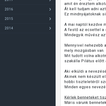
amit én éreztem alkot
Át kell tudjam adni az
2016
Ez mindnyájatoknak si
2015
A mai naptól kezdve 
2014
A festő az ecsettel a 
Mindegyik művész azt 
Mennyivel nehezebb az
mely mozgásban van.
Mit tudott volna alkot
szakálla Pilátus előtt
Aki elküldi a nevezésé
Akinek nem készült el
hobbi tiszteletéről sz
Minden egyes nevezés
Kérlek benneteket tis
Máris várunk bennete