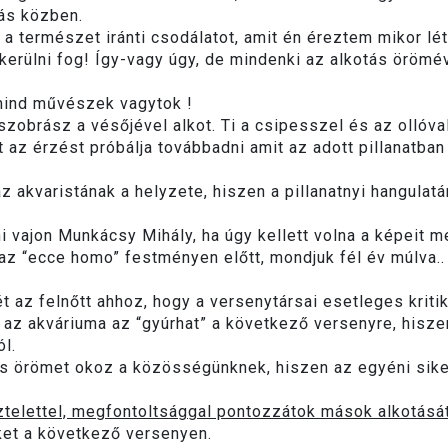
ás közben.
t a természet iránti csodálatot, amit én éreztem mikor l
kerülni fog! Így-vagy úgy, de mindenki az alkotás örömé
mind művészek vagytok !
szobrász a vésőjével alkot. Ti a csipesszel és az ollóva
az érzést próbálja továbbadni amit az adott pillanatban
 akvaristának a helyzete, hiszen a pillanatnyi hangulat
ni vajon Munkácsy Mihály, ha úgy kellett volna a képeit 
 az “ecce homo” festményen előtt, mondjuk fél év múlva..
t az felnőtt ahhoz, hogy a versenytársai esetleges kritik
 az akváriuma az “gyúrhat” a következő versenyre, his
ól.
 örömet okoz a közösségünknek, hiszen az egyéni sike
ztelettel, megfontoltsággal pontozzátok mások alkotását
ket a következő versenyen.