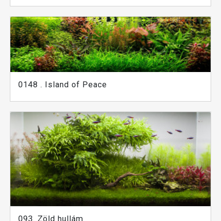
0148 . Island of Peace
093. Zöld hullám