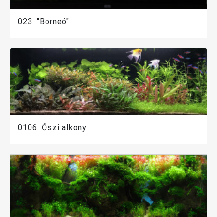
023. "Borneó"
0106. Őszi alkony