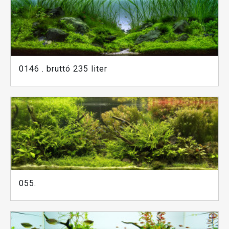
0146 . bruttó 235 liter
055.