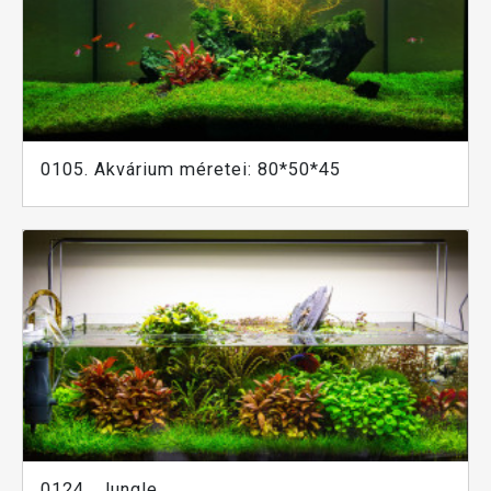
0105. Akvárium méretei: 80*50*45
0124 . Jungle