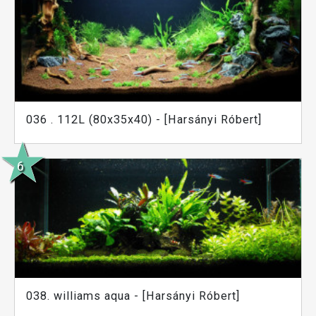
036 . 112L (80x35x40) - [Harsányi Róbert]
038. williams aqua - [Harsányi Róbert]