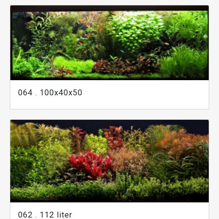
064 . 100x40x50
062 . 112 liter