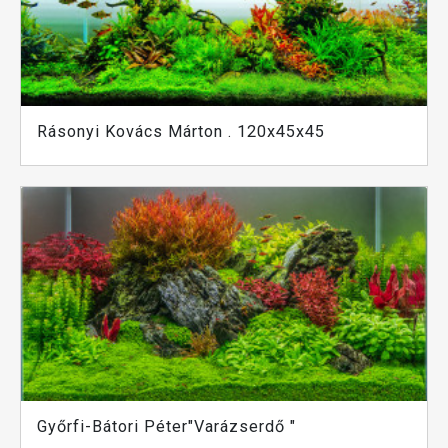
Rásonyi Kovács Márton . 120x45x45
Győrfi-Bátori Péter"Varázserdő "