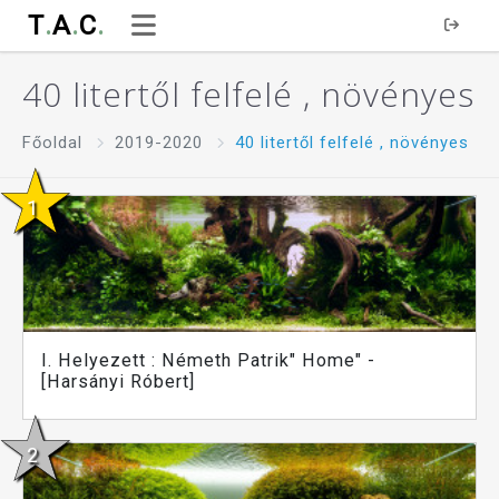
T
.
A
.
C
.
40 litertől felfelé , növényes
Főoldal
2019-2020
40 litertől felfelé , növényes
I. Helyezett : Németh Patrik" Home" -
[Harsányi Róbert]