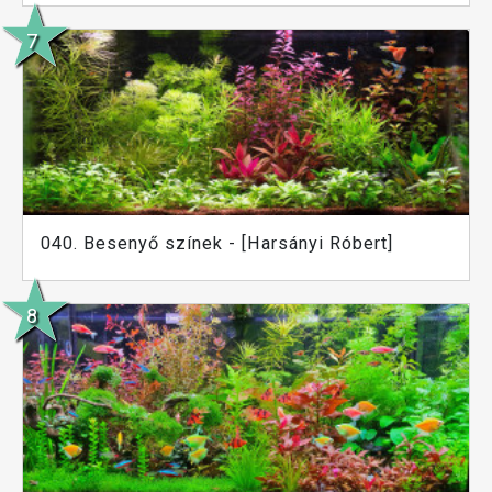
040. Besenyő színek - [Harsányi Róbert]