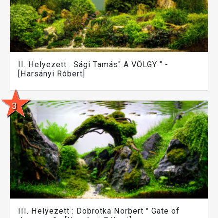
II. Helyezett : Sági Tamás" A VÖLGY " -
[Harsányi Róbert]
III. Helyezett : Dobrotka Norbert " Gate of