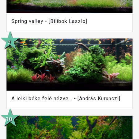
Spring valley - [Bilibok Laszlo]
A lelki béke felé nézve... - [András Kurunczi]