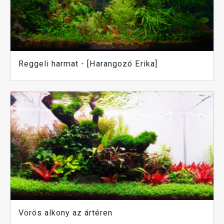
Reggeli harmat - [Harangozó Erika]
Vörös alkony az ártéren