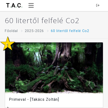
T
.
A
.
C
.
60 litertől felfelé Co2
Főoldal
2025-2026
60 litertől felfelé Co2
Primeval - [Takács Zoltán]