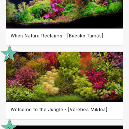
When Nature Reclaims - [Bucskó Tamás]
Welcome to the Jungle - [Verebes Miklós]