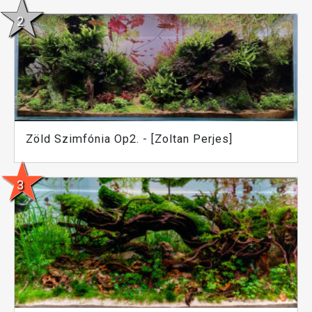
Zöld Szimfónia Op2. - [Zoltan Perjes]