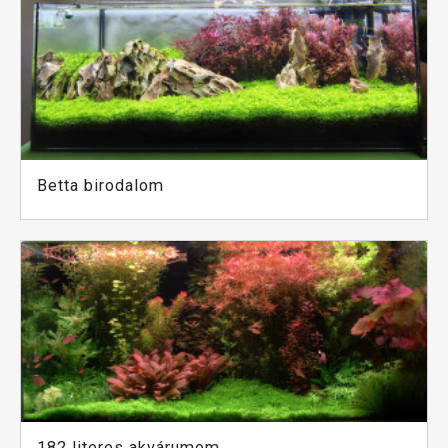
Betta birodalom
182 literes akvárumom