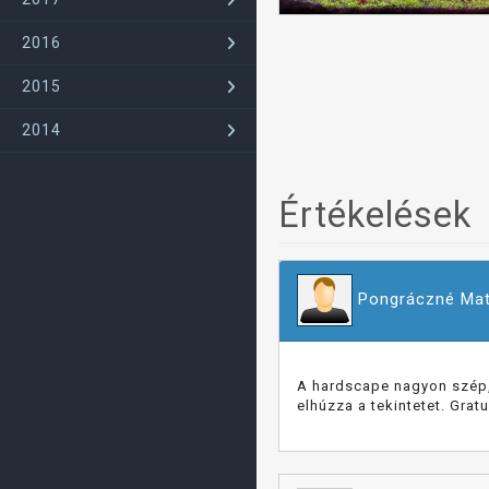
2016
2015
2014
Értékelések
Pongráczné Mat
A hardscape nagyon szép, 
elhúzza a tekintetet. Grat