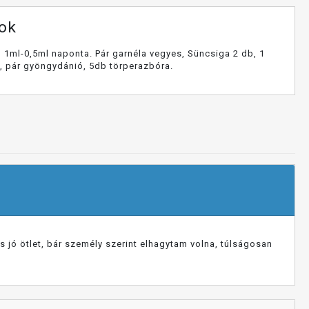
tok
, 1ml-0,5ml naponta. Pár garnéla vegyes, Süncsiga 2 db, 1
n, pár gyöngydánió, 5db törperazbóra.
 jó ötlet, bár személy szerint elhagytam volna, túlságosan