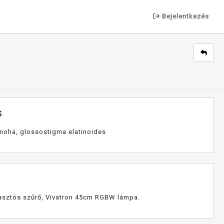
Bejelentkezés
s
 moha, glossostigma elatinoides
asztós szűrő, Vivatron 45cm RGBW lámpa.