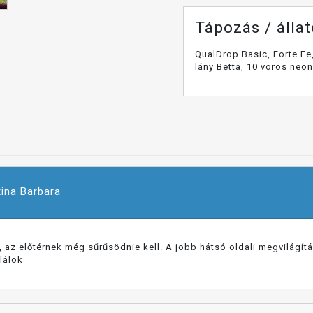
Tápozás / álla
QualDrop Basic, Forte Fe
lány Betta, 10 vörös neo
ina Barbara
az előtérnek még sűrűsödnie kell. A jobb hátsó oldali megvilágítás
ulálok