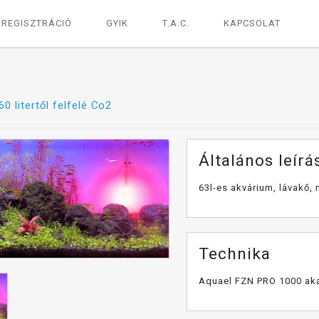
REGISZTRÁCIÓ
GYIK
T.A.C.
KAPCSOLAT
60 litertől felfelé Co2
Általános leírá
63l-es akvárium, lávakő,
Technika
Aquael FZN PRO 1000 ak