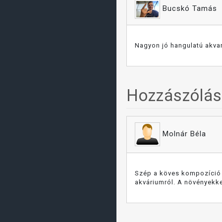
Bucskó Tamás
Nagyon jó hangulatú akvar
Hozzászólá
Molnár Béla
Szép a köves kompozíció al
akváriumról. A növényekke