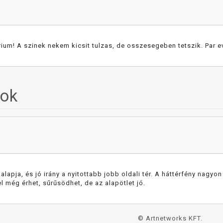
ium! A szinek nekem kicsit tulzas, de osszesegeben tetszik. Par ev
sok
apja, és jó irány a nyitottabb jobb oldali tér. A háttérfény nagyon e
l még érhet, sűrűsödhet, de az alapötlet jó.
© Artnetworks KFT.