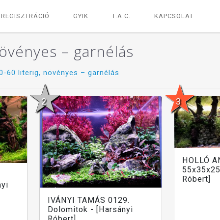
REGISZTRÁCIÓ
GYIK
T.A.C.
KAPCSOLAT
 növényes – garnélás
0-60 literig, növényes – garnélás
HOLLÓ A
55x35x25 
Róbert]
nyi
IVÁNYI TAMÁS 0129.
Dolomitok - [Harsányi
Róbert]