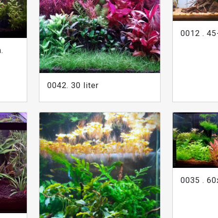
0012 . 45
.
0042. 30 liter
0035 . 6