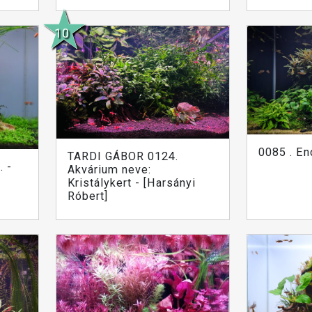
0085 . En
TARDI GÁBOR 0124.
 -
Akvárium neve:
Kristálykert - [Harsányi
Róbert]