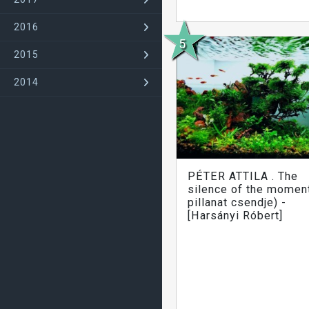
2016
2015
2014
PÉTER ATTILA . The
silence of the momen
pillanat csendje) -
[Harsányi Róbert]