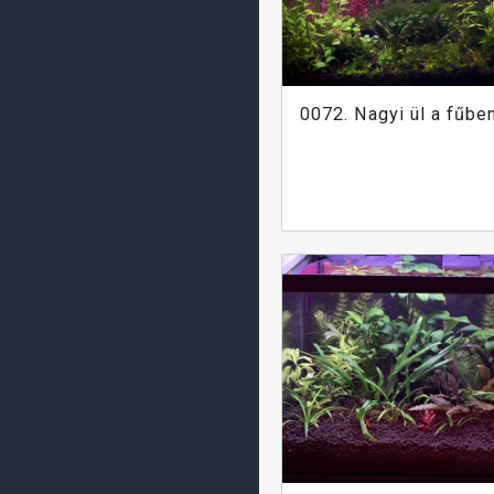
0072. Nagyi ül a fűben