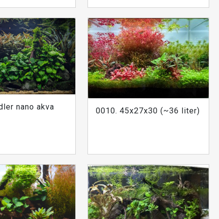
dler nano akva
0010. 45x27x30 (~36 liter)