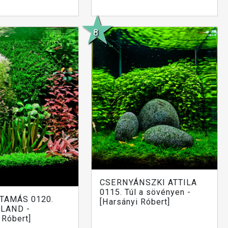
CSERNYÁNSZKI ATTILA
0115. Túl a sövényen -
TAMÁS 0120.
[Harsányi Róbert]
LAND -
 Róbert]