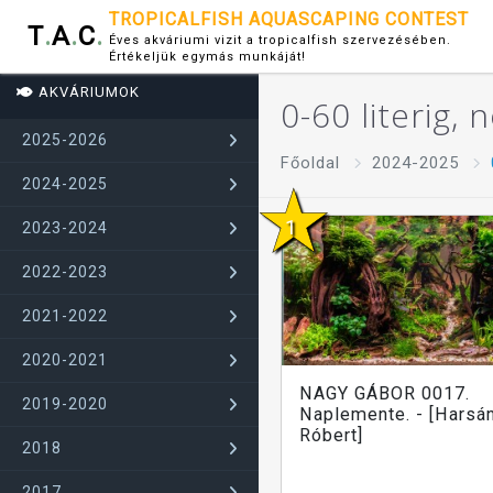
TROPICALFISH AQUASCAPING CONTEST
T
.
A
.
C
.
Éves akváriumi vizit a tropicalfish szervezésében.
Értékeljük egymás munkáját!
AKVÁRIUMOK
0-60 literig,
2025-2026
Főoldal
2024-2025
2024-2025
2023-2024
2022-2023
2021-2022
2020-2021
NAGY GÁBOR 0017.
2019-2020
Naplemente. - [Harsá
Róbert]
2018
2017