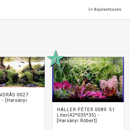
Bejelentkezés
NDRÁS 0027.
- [Harsányi
HALLER PÉTER 0089. 51
Liter(42*035*35) -
[Harsányi Róbert]