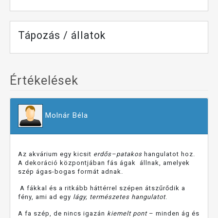
Tápozás / állatok
Értékelések
Molnár Béla
Az akvárium egy kicsit
erdős–patakos
hangulatot hoz.
A dekoráció központjában fás ágak állnak, amelyek
szép ágas-bogas formát adnak.
A fákkal és a ritkább háttérrel szépen átszűrődik a
fény, ami ad egy
lágy, természetes hangulatot
.
A fa szép, de nincs igazán
kiemelt pont
– minden ág és