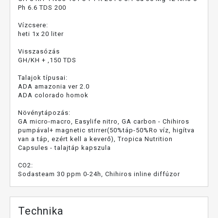
Ph 6.6 TDS 200
Vízcsere:
heti 1x 20 liter
Visszasózás
GH/KH + ,150 TDS
Talajok típusai:
ADA amazonia ver 2.0
ADA colorado homok
Növénytápozás:
GA micro-macro, Easylife nitro, GA carbon - Chihiros
pumpával+ magnetic stirrer(50%táp-50%Ro víz, higítva
van a táp, ezért kell a keverő), Tropica Nutrition
Capsules - talajtáp kapszula
CO2:
Sodasteam 30 ppm 0-24h, Chihiros inline diffúzor
Technika