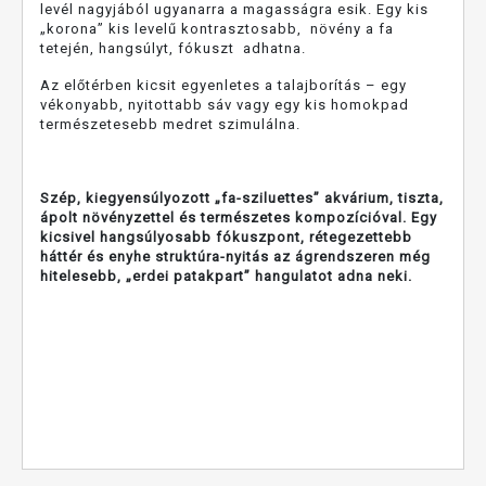
levél nagyjából ugyanarra a magasságra esik. Egy kis
„korona” kis levelű kontrasztosabb, növény a fa
tetején, hangsúlyt, fókuszt adhatna.
Az előtérben kicsit egyenletes a talajborítás – egy
vékonyabb, nyitottabb sáv vagy egy kis homokpad
természetesebb medret szimulálna.
Szép, kiegyensúlyozott „fa-sziluettes” akvárium, tiszta,
ápolt növényzettel és természetes kompozícióval. Egy
kicsivel hangsúlyosabb fókuszpont, rétegezettebb
háttér és enyhe struktúra-nyitás az ágrendszeren még
hitelesebb, „erdei patakpart” hangulatot adna neki.