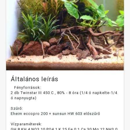
Általános leírás
Fényforrások:
2 db Twinstar III 450 C , 80% - 8 óra (1/4 ó napkelte-1/4
ó napnyugta)
Szűrő:
Eheim eccopro 200 + sunsun HW 603 előszűrő
Vízparaméterek:
GH 8 KH 4 NO3 10 PO4 1 K 25 Fe 0.1 Ca 30 Mg 12 NH3 0