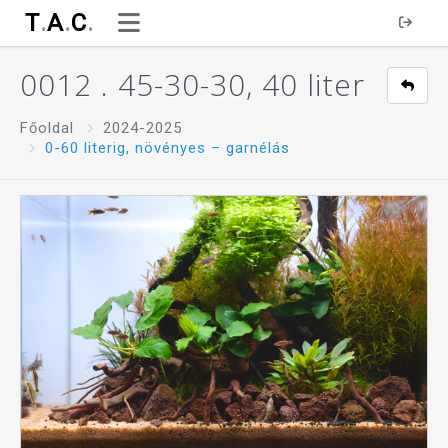
T
.
A
.
C
.
0012 . 45-30-30, 40 liter
Főoldal
2024-2025
0-60 literig, növényes – garnélás