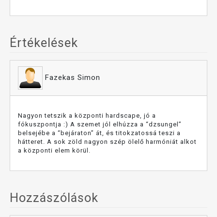
Értékelések
Fazekas Simon
Nagyon tetszik a központi hardscape, jó a
fókuszpontja :) A szemet jól elhúzza a “dzsungel”
belsejébe a “bejáraton” át, és titokzatossá teszi a
hátteret. A sok zöld nagyon szép ölelő harmóniát alkot
a központi elem körül.
Hozzászólások