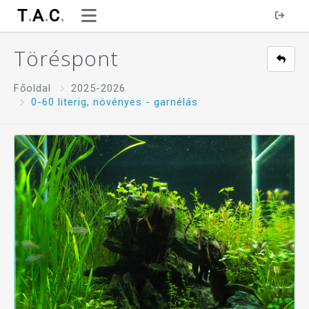
T
.
A
.
C
.
Töréspont
Főoldal
2025-2026
0-60 literig, növényes - garnélás