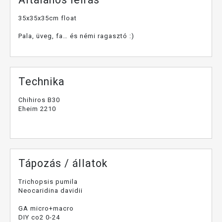
35x35x35cm float
Pala, üveg, fa… és némi ragasztó :)
Technika
Chihiros B30
Eheim 2210
Tápozás / állatok
Trichopsis pumila
Neocaridina davidii
GA micro+macro
DIY co2 0-24