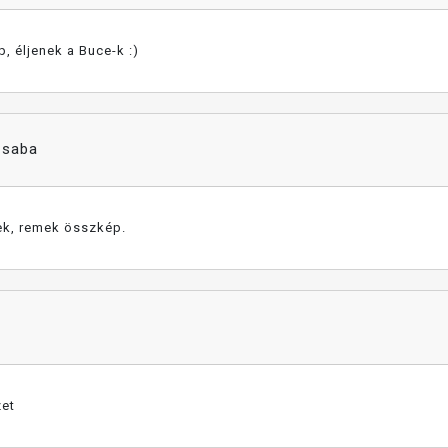
, éljenek a Buce-k :)
Csaba
k, remek összkép.
zet