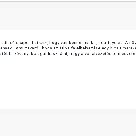
e stílusú scape. Látszik, hogy van benne munka, odafigyelés. A nö
nyek . Ami zavaró , hogy az átlós fa elhelyezése egy kicsit merev
s több, vékonyabb ágat használni, hogy a vonalvezetés természete