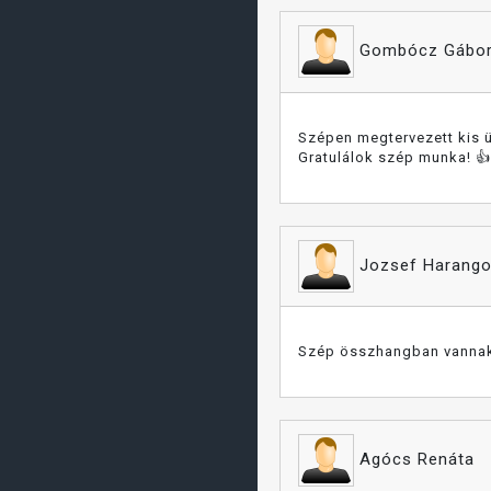
Gombócz Gábo
Szépen megtervezett kis 
Gratulálok szép munka! 👍
Jozsef Harang
Szép összhangban vannak
Agócs Renáta