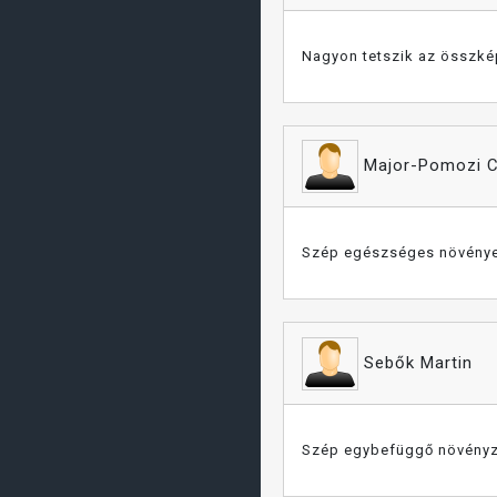
Nagyon tetszik az összkép
Major-Pomozi 
Szép egészséges növénye
Sebők Martin
Szép egybefüggő növény