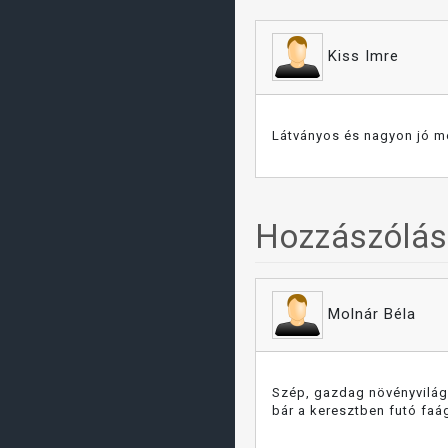
Kiss Imre
Látványos és nagyon jó mé
Hozzászólá
Molnár Béla
Szép, gazdag növényvilágú
bár a keresztben futó faá