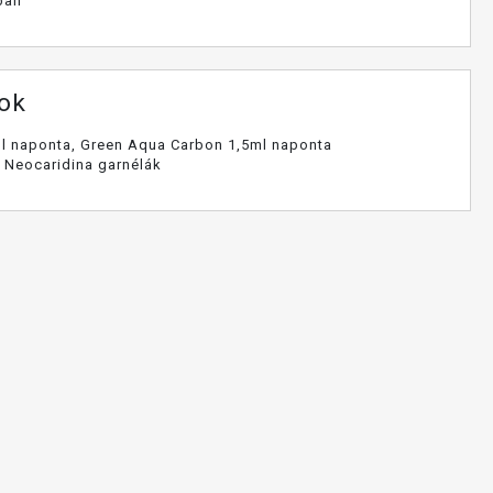
ban
tok
l naponta, Green Aqua Carbon 1,5ml naponta
i, Neocaridina garnélák