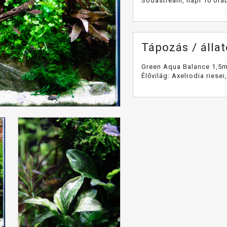
Sodastream, napi 10 órá
Tápozás / álla
Green Aqua Balance 1,5m
Élővilág: Axelrodia riese