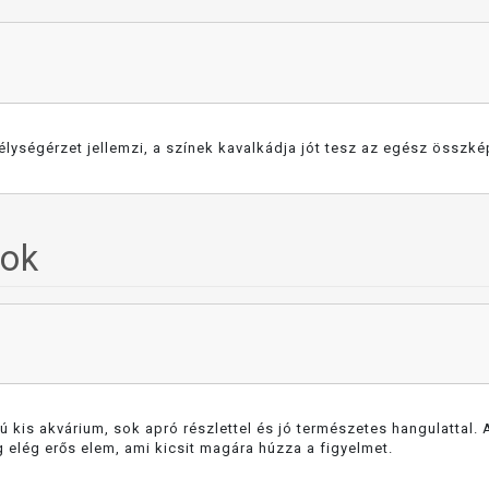
lységérzet jellemzi, a színek kavalkádja jót tesz az egész összké
sok
 kis akvárium, sok apró részlettel és jó természetes hangulattal.
g elég erős elem, ami kicsit magára húzza a figyelmet.