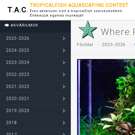
TROPICALFISH AQUASCAPING CONTEST
T
.
A
.
C
.
Éves akváriumi vizit a tropicalfish szervezésében.
Értékeljük egymás munkáját!
AKVÁRIUMOK
Where R
2025-2026
Főoldal
2025-2026
2024-2025
2023-2024
2022-2023
2021-2022
2020-2021
2019-2020
2018
2017