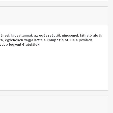
vények kicsattannak az egészségtől, nincsenek látható algák
en, egyenesen vágja ketté a kompozíciót. Ha a jövőben
sebb legyen! Gratulálok!