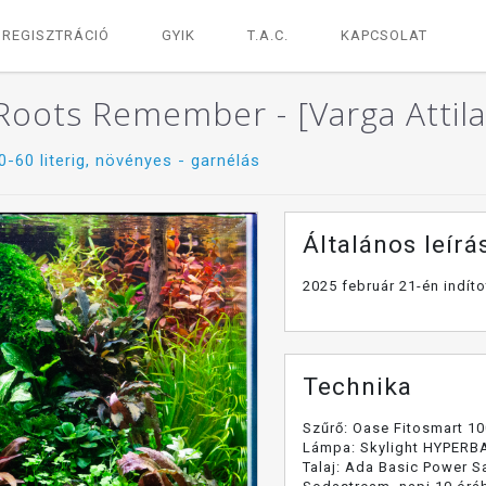
REGISZTRÁCIÓ
GYIK
T.A.C.
KAPCSOLAT
oots Remember - [Varga Attila
0-60 literig, növényes - garnélás
Általános leírá
2025 február 21-én indít
Technika
Szűrő: Oase Fitosmart 1
Lámpa: Skylight HYPERB
Talaj: Ada Basic Power 