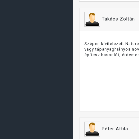
Takács Zoltán
Szépen kivitelezett Natur
vagy tápanyaghiányos növé
építesz hasonlót, érdeme
Péter Attila