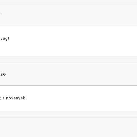
r
üveg!
ozo
 a növények