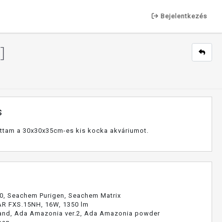
Bejelentkezés
]
s
ottam a 30x30x35cm-es kis kocka akváriumot.
00, Seachem Purigen, Seachem Matrix
AR FXS.15NH, 16W, 1350 lm
Sand, Ada Amazonia ver.2, Ada Amazonia powder