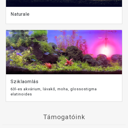
Naturale
Sziklaomlás
63l-es akvárium, lávakő, moha, glossostigma
elatinoides
Támogatóink