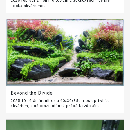
2025 február 21-én indítottam a 30x30x35cm-es kis
kocka akváriumot.
Beyond the Divide
2025.10.16-án indult ez a 60x30x35cm-es optiwhite
akvárium, első brazil stílusú próbálkozásként.