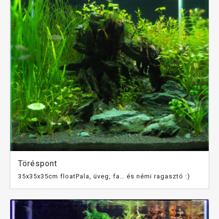
Töréspont
35x35x35cm floatPala, üveg, fa… és némi ragasztó :)