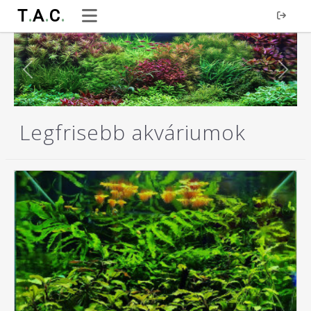
T
.
A
.
C
.
Previous
Next
Legfrisebb akváriumok