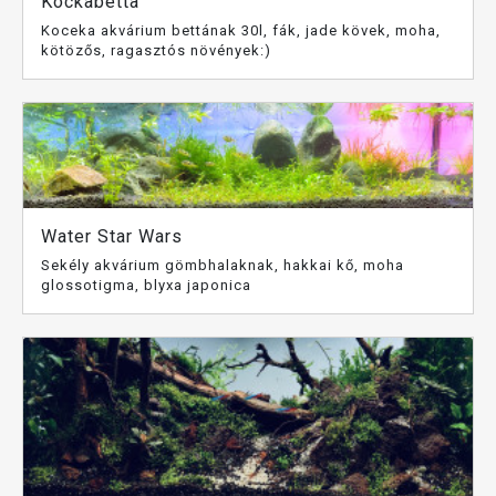
Kockabetta
Koceka akvárium bettának 30l, fák, jade kövek, moha,
kötözős, ragasztós növények:)
Water Star Wars
Sekély akvárium gömbhalaknak, hakkai kő, moha
glossotigma, blyxa japonica