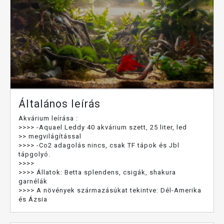
Általános leírás
Akvárium leírása :
>>>> -Aquael Leddy 40 akvárium szett, 25 liter, led
>> megvilágítással
>>>> -Co2 adagolás nincs, csak TF tápok és Jbl
tápgolyó.
>>>>
>>>> Állatok: Betta splendens, csigák, shakura
garnélák
>>>> A növények származásúkat tekintve: Dél-Amerika
és Ázsia