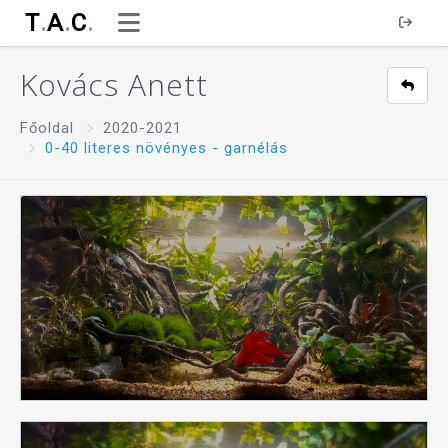
T
.
A
.
C
.
Kovács Anett
Főoldal
2020-2021
0-40 literes növényes - garnélás