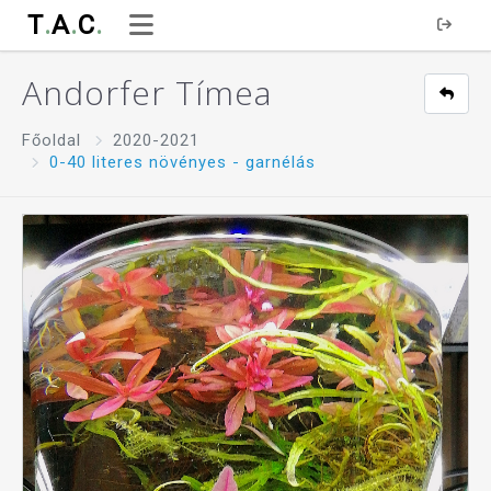
T
.
A
.
C
.
Andorfer Tímea
Főoldal
2020-2021
0-40 literes növényes - garnélás