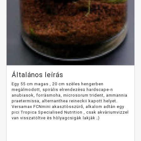
Általános leírás
Egy 55 cm magas , 20 cm szèles hengerben
megàlmodott, spiràlis elrendezèsü hardscape-n
anubiasok, forràsmoha, microsorum trident, ammannia
praetermissa, alternanthea reineckii kapott helyet.
Versamax FCNmini akasztòsszürő, alkalom adtàn egy
pici Tropica Specialised Nutrition , csak akvàriumvizzel
van visszatöltve ès hòlyagcsigàk lakjàk ;)