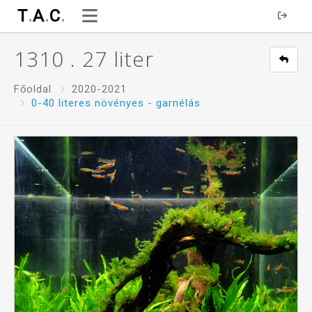
T
.
A
.
C
.
1310 . 27 liter
Főoldal
2020-2021
0-40 literes növényes - garnélás