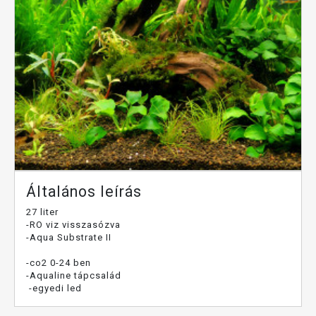
Általános leírás
27 liter
-RO viz visszasózva
-Aqua Substrate II
-co2 0-24 ben
-Aqualine tápcsalád
-egyedi led