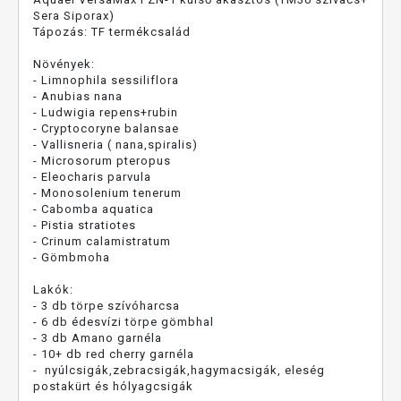
Sera Siporax)
Tápozás: TF termékcsalád
Növények:
- Limnophila sessiliflora
- Anubias nana
- Ludwigia repens+rubin
- Cryptocoryne balansae
- Vallisneria ( nana,spiralis)
- Microsorum pteropus
- Eleocharis parvula
- Monosolenium tenerum
- Cabomba aquatica
- Pistia stratiotes
- Crinum calamistratum
- Gömbmoha
Lakók:
- 3 db törpe szívóharcsa
- 6 db édesvízi törpe gömbhal
- 3 db Amano garnéla
- 10+ db red cherry garnéla
- nyúlcsigák,zebracsigák,hagymacsigák, eleség
postakürt és hólyagcsigák