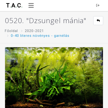
T
.
A
.
C
.
0520. "Dzsungel mánia"
Főoldal
2020-2021
0-40 literes növényes - garnélás