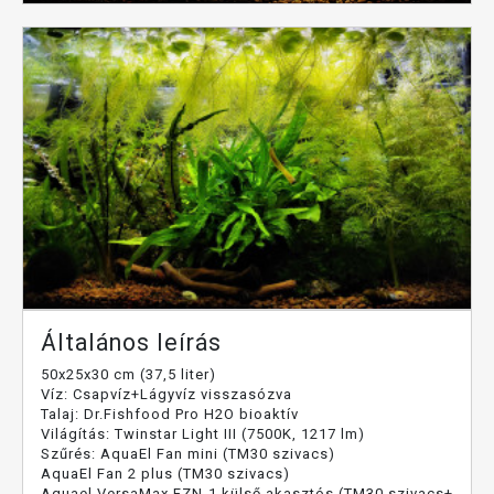
Általános leírás
50x25x30 cm (37,5 liter)
Víz: Csapvíz+Lágyvíz visszasózva
Talaj: Dr.Fishfood Pro H2O bioaktív
Világítás: Twinstar Light III (7500K, 1217 lm)
Szűrés: AquaEl Fan mini (TM30 szivacs)
AquaEl Fan 2 plus (TM30 szivacs)
Aquael VersaMax FZN-1 külső akasztós (TM30 szivacs+