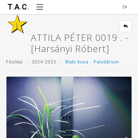
T
.
A
.
C
.
ATTILA PÉTER 0019 . -
[Harsányi Róbert]
Főoldal
2024-2025
Wabi kusa - Paludárium