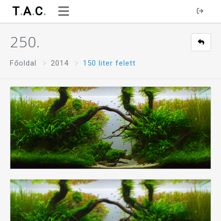
T
.
A
.
C
.
250.
Főoldal
2014
150 liter felett