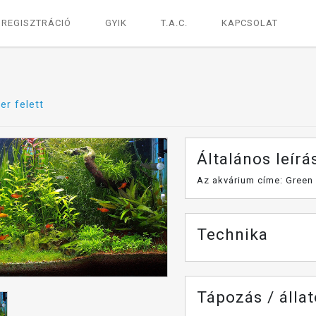
REGISZTRÁCIÓ
GYIK
T.A.C.
KAPCSOLAT
ter felett
Általános leírá
Az akvárium címe: Green
Technika
Tápozás / álla