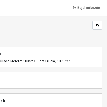
Bejelentkezés
s
 Glade Mérete: 100cmX39cmX48cm, 187 liter
tok