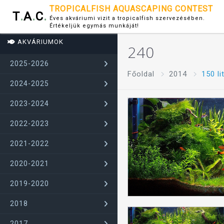
TROPICALFISH AQUASCAPING CONTEST
T
.
A
.
C
.
Éves akváriumi vizit a tropicalfish szervezésében.
Értékeljük egymás munkáját!
AKVÁRIUMOK
240
2025-2026
Főoldal
2014
150 li
2024-2025
2023-2024
2022-2023
2021-2022
2020-2021
2019-2020
2018
2017