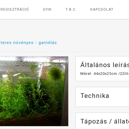
REGISZTRÁCIÓ
GYIK
T.A.C.
KAPCSOLAT
literes növényes - garnélás
Általános leírá
Méret: 44x20x25cm /22lit
Technika
Tápozás / álla