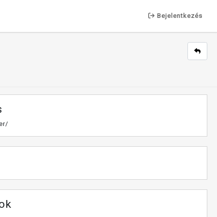
Bejelentkezés
s
er/
tok