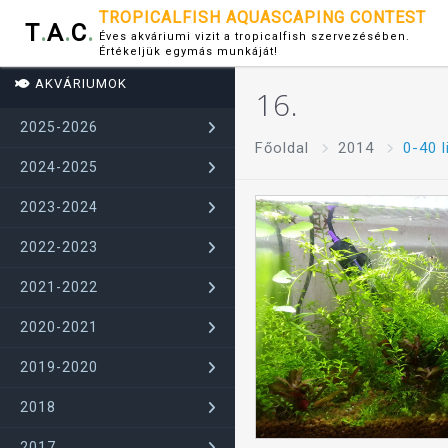
TROPICALFISH AQUASCAPING CONTEST
T
.
A
.
C
.
Éves akváriumi vizit a tropicalfish szervezésében.
Értékeljük egymás munkáját!
AKVÁRIUMOK
16.
2025-2026
Főoldal
2014
0-40 
2024-2025
2023-2024
2022-2023
2021-2022
2020-2021
2019-2020
2018
2017